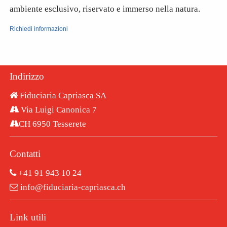
ambiente esclusivo, riservato e immerso nella natura.
Richiedi informazioni
Indirizzo
Fiduciaria Capriasca SA
Via Luigi Canonica 7
CH 6950 Tesserete
Contatti
+41 91 943 10 24
info@fiduciaria-capriasca.ch
Link utili