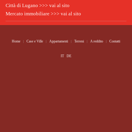
Città di Lugano >>>
vai al sito
Mercato immobiliare
>>> vai al sito
Home
Case e Ville
Appartamenti
Terreni
A reddito
Contatti
IT
DE